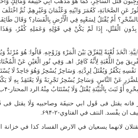
يُوجِبُونَ قَتْلَ السَّاحِرِ، كَمَا هُوَ مَذْهَبُ أَبِي حَنِيفَةَ وَمَالِكٍ وَأ
ثُورُ عَنِ الصَّحَابَةِ، كَعُمَرَ وَابْنِهِ وَعُثْمَانَ وَغَيْرِهِمْ. ثُمَّ اخْتَلَفَ 
بِالسِّحْرِ؟ أَمْ يُقْتَلُ لِسَعْيِهِ فِي الْأَرْضِ بِالْفَسَادِ؟ وَقَالَ طَائِفَة
 بِدُونِ الْقَتْلِ، إِذَا لَمْ يَكُنْ فِي قَوْلِهِ وَعَمَلِهِ كُفْرٌ، وَهَذَا
يَّةِ: اتَّخَذَ لُعْبَةً لِيُفَرِّقَ بَيْنَ الْمَرْءِ وَزَوْجِهِ. قَالُوا: هُوَ مُرْتَدٌّ وَ
لتَّفْرِيقَ مِنْ اللُّعْبَةِ لِأَنَّهُ كَافِرٌ. اهـ. وَفِي نُورِ الْعَيْنِ عَنْ الْمُخ
فْسِهِ يَكْفُرُ وَيُقْتَلُ لِرِدَّتِهِ. وَسَاحِرٌ يُسْحِرُ وَهُوَ جَاحِدٌ لَا يُسْتَت
ضَّرَرِ عَنْ النَّاسِ. وَسَاحِرٌ يُسْحِرُ تَجْرِبَةً وَلَا يَعْتَقِدُ بِهِ لَا يَكْفُ
ْرِهِ أَوْ ثَبَتَ بِالْبَيِّنَةِ يُقْتَلُ وَلَا يُسْتَتَابُ مِنْهُ.الرد المحتار-۴ب-۲۴۰.
حر فانه يقتل فى قَول ابي حنيفَة وصاحبيه وَلَا يقتل فى 
 ان يفْسد. النتف في الفتاوي-۲-۶۹۴.
قتلان لانهما يسعيان في الارض الفساد كذا في خزانة ال