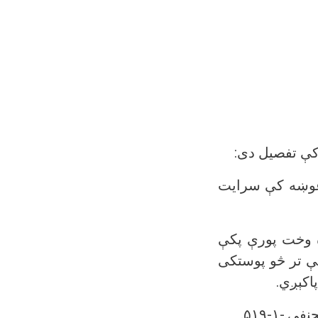
کې تفصيل دی:
غوښه کې سرايت
 وخت پورې پکې
ې تر څو پوستکی
اکېږي.
.-۱-۵۱۹.