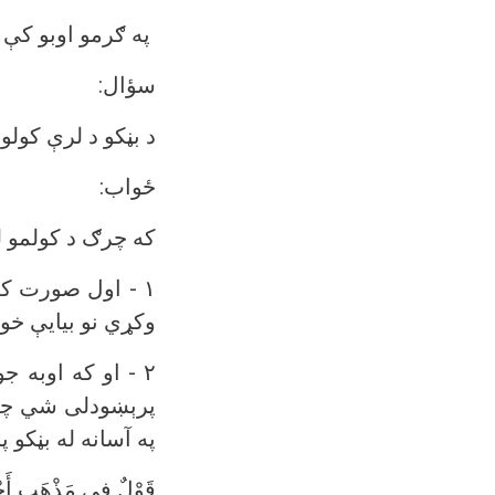
په ګرمو اوبو کې 
سؤال:
د بڼکو د لرې کولو
ځواب:
که چرګ د کولمو ل
۱ - اول صورت 
وکړي نو بيايې خو
۲ - او که اوب
پرېښودلی شي چې 
په آسانه له بڼکو
قَوْلٌ فِي مَذْهَبِ أَ