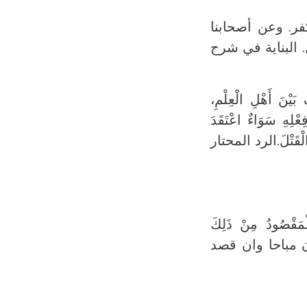
فر. وعن أصحابنا
. البناية في شرح
بَيْنَ أَهْلِ الْعِلْمِ،
فِعْلِهِ سَوَاءٌ اعْتَقَدَ
ي الْقَتْلَ.الرد المحتار
ْمَقْصُودُ مِنْ ذَلِكَ
كان مباحا وان قصد