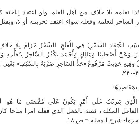
ذا تعلمه بلا خلاف من أهل العلم. ولو اعتقد إباحته ك
الساحر لتعلمه وفعله سواء اعتقد تحريمه أو لا، ويقتل
سَبَبِ اعْتِقَادِ السِّحْرِ) فِي الْفَتْحِ: السِّحْرُ حَرَامٌ بِلَا خِلَافٍ 
ْرٌ. وَعَنْ أَصْحَابِنَا وَمَالِكٍ وَأَحْمَدَ يَكْفُرُ السَّاحِرُ بِتَعَلُّمِهِ وَ
قْتَلُ وَفِيهِ حَدِيثٌ مَرْفُوعٌ «حَدُّ السَّاحِرِ ضَرْبَةٌ بِالسَّيْفِ» يَعْنِ
َ الَّذِي يَتَرَتَّبُ عَلَى أَمْرٍ يَكُونُ عَلَى مُقْتَضَى مَا هُوَ ال
.فلو ان الفاعل المكلف قصد بالفعل الذي فعله امرا مباحا 
رما- شرح المجلة – ص ۱۸.