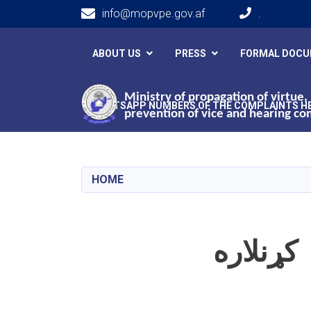
info@mopvpe.gov.af
.
Main navigation
ABOUT US
PRESS
FORMAL DOC
Ministry of propagation of virtue,
WHATSAPP NUMBERS OF THE COMPLAINTS H
prevention of vice and hearing co
HOME
کړنلاره