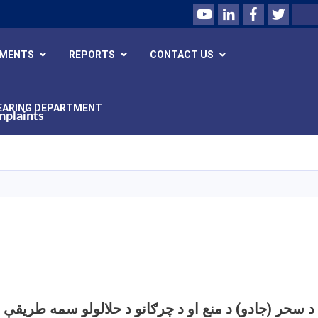
Youtube
LinkedIn
Facebook
Twitte
Search
UMENTS
REPORTS
CONTACT US
EARING DEPARTMENT
mplaints
Skip
to
main
content
د سحر (جادو) د منع او د چرګانو د حلالولو سمه طریقې