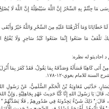
وسَى مَا جِئْتُمْ بِهِ السِّحْرُ إِنَّ اللَّهَ سَيُبْطِلُهُ إِنَّ اللَّهَ لَا يُصْ
ِرَ لَنَا خَطَايَانَا وَمَا أَكْرَهْتَنَا عَلَيْهِ مِنَ السِّحْرِ وَاللَّهُ خَيْرٌ وَأَبْقَى (۷۳)سورة طه
كَ تَلْقَفْ مَا صَنَعُوا إِنَّمَا صَنَعُوا كَيْدُ سَاحِرٍ وَلَا يُفْلِحُ 
 احادیثو له نظره:
ْ أَتَى كَاهِنًا فَسَأَلَهُ وَصَدَّقَهُ بِمَا يَقُولُ، فَقَدْ كَفَرَ بِمَا أُنْزِ
».شرح السنة للامام بغوي-۱۲-۱۷۸.
َسَارٍ، حَدَّثَنِي مُعَاوِيَةُ بْنُ الْحَكَمِ السُّلَمِيُّ، عَنْ رَسُولِ الل
َ، قَالَ: يَا رَسُولَ اللهِ إِنَّا كُنَّا حَدِيثَ عَهْدٍ بِجَاهِلِيَّةٍ , وَإِنَّ اللهَ 
ُونَ، قَالَ: " ذَلِكَ شَيْءٌ يَجِدُونَهُ فِي صُدُورِهِمْ , فَلَا يَصُدَّنَّهُمْ " ,
الَ: " فَلَا يَأْتُوهُمْ .أَخْرَجَهُ مُسْلِمٌ فِي الصَّحِيحِ مِنْ حَدِيثِ الْ