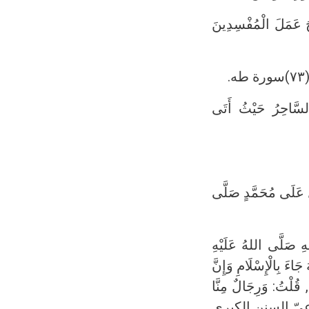
لِحُ عَمَلَ الْمُفْسِدِينَ
.
السَّاحِرُ حَيْثُ أَتَى
لَ عَلَى مُحَمَّدٍ صَلَّى
هِ صَلَّى اللهُ عَلَيْهِ
جَاءَ بِالْإِسْلَامِ وَإِنَّ
 قُلْتُ: وَرِجَالٌ مِنَّا
أَوْزَاعِيّ السنن الكبري