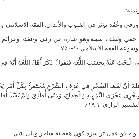
ندنه:
ى وعُقَد تؤثر في القلوب والأبدان. الفقه الاسلامي وادلته -
 خفي ولطف سببه.وهو عبارة عن رقى وعقد، وعزائم و
وعة الفقه الاسلامي -۱-۷۵۰.
ي الْبَحْثِ عَنْهُ بِحَسَبِ اللُّغَةِ فَنَقُولُ: ذَكَرَ أَهْلُ اللُّغَةِ أَنَّهُ فِي 
 اعْلَمْ أَنَّ لَفْظَ السِّحْرِ فِي عُرْفِ الشَّرْعِ مُخْتَصٌّ بِكُلِّ أَمْرٍ يَخْ
َيَجْرِي مَجْرَى التَّمْوِيهِ وَالْخِدَاعِ، وَمَتَى أُطْلِقَ وَلَمْ يُقَيَّدْ أَفَا
ير الرازي-۳-۶۱۹.
 جادو عمل تر سره کوي هغه ته ساحر ويلی شي.