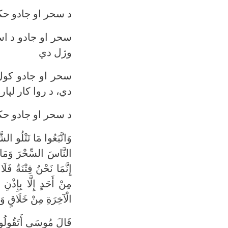
د سحر او جادو حک
سحر او جادو د اسل
وژل دي
سحر او جادو کول
دي، د روا کار لپار
د سحر او جادو حکم
وَاتَّبَعُوا مَا تَتْلُو ا
النَّاسَ السِّحْرَ وَمَا أ
إِنَّمَا نَحْنُ فِتْنَةٌ فَل
مِنْ أَحَدٍ إِلَّا بِإِذْنِ
الْآخِرَةِ مِنْ خَلَاقٍ وَلَبِئْ
قَالَ مُوسَى أَتَقُولُونَ لِل