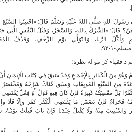
َّ رَسُولَ اللهِ صَلَّى اللهُ عَلَيْهِ وَسَلَّمَ قَالَ: «اجْتَنِبُوا السَّبْعَ ا
َ؟ قَالَ: «الشِّرْكُ بِاللهِ، وَالسِّحْرُ، وَقَتْلُ النَّفْسِ الَّتِي حَرَّمَ 
مِ وَأَكْلُ الرِّبَا، وَالتَّوَلِّي يَوْمَ الزَّحْفِ، وَقَذْفُ الْمُح
لم.-۱-۹۲.
 د فقهاء کرامو له نظره:
 وَهُوَ مِنَ الْكَبَائِرِ بِالْإِجْمَاعِ وَقَدْ سَبَقَ فِي كِتَابِ الْإِيمَانِ أَن
 عَدَّهُ مِنَ السَّبْعِ الْمُوبِقَاتِ وَسَبَقَ هُنَاكَ شَرْحُهُ وَمُخْتَصَرُ ذَ
لْ مَعْصِيَتُهُ كَبِيرَةٌ فَإِنْ كَانَ فِيهِ قَوْلٌ أَوْ فِعْلٌ يَقْتَضِي الْكُف
لِيمُهُ فَحَرَامٌ فَإِنْ تَضَمَّنَ مَا يَقْتَضِي الْكُفْرَ كَفَرَ وَإِلَّا فَلَا وَإ
ِرَ وَاسْتُتِيبَ مِنْهُ وَلَا يُقْتَلُ عِنْدَنَا فَإِنْ تَابَ قُبِلَتْ تَو