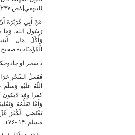
للبيهقي[۸ص:۲۳۷].
عَنْ أَبِي هُرَيْرَةَ أَن
رَسُولَ اللهِ، وَمَا هُنّ
وَأَكْلُ مَالِ الْيَتِي
الْمُؤْمِنَاتِ».صحيح مس
د سحر او جادوحکم
فَعَمَلُ السِّحْرِ حَرَامٌ
اللَّهُ عَلَيْهِ وَسَلَّمَ
كفرا وقد لايكون كُفْرًا بَ
وَأَمَّا تَعَلُّمُهُ وَتَعْ
يَقْتَضِي الْكُفْرَ عُزّ
مسلم .۱۴ -۱۷۶.