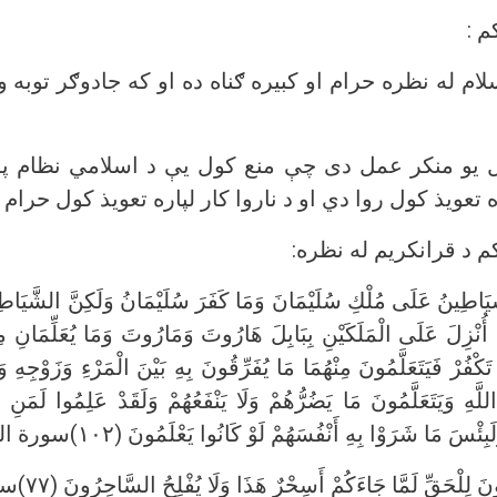
م :
ام له نظره حرام او کبيره ګناه ده او که جادوګر توبه
 يو منکر عمل دی چې منع کول يې د اسلامي نظام پ
ه تعويذ کول روا دي او د ناروا کار لپاره تعويذ کول حرام 
 د قرانکريم له نظره:
لشَّيَاطِينُ عَلَى مُلْكِ سُلَيْمَانَ وَمَا كَفَرَ سُلَيْمَانُ وَلَكِنَّ الشَّيَاطِ
ُنْزِلَ عَلَى الْمَلَكَيْنِ بِبَابِلَ هَارُوتَ وَمَارُوتَ وَمَا يُعَلِّمَانِ مِ
َا تَكْفُرْ فَيَتَعَلَّمُونَ مِنْهُمَا مَا يُفَرِّقُونَ بِهِ بَيْنَ الْمَرْءِ وَزَوْجِهِ 
 اللَّهِ وَيَتَعَلَّمُونَ مَا يَضُرُّهُمْ وَلَا يَنْفَعُهُمْ وَلَقَدْ عَلِمُوا لَمَ
سَ مَا شَرَوْا بِهِ أَنْفُسَهُمْ لَوْ كَانُوا يَعْلَمُونَ (۱۰۲)سورة البقرة.
ْحَقِّ لَمَّا جَاءَكُمْ أَسِحْرٌ هَذَا وَلَا يُفْلِحُ السَّاحِرُونَ (۷۷)سورة يونس.