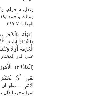
وتعليمه حرام، وك
ومالك وأحمد يكفر 
الهداية-۷-۲۹۷.
(قَوْلُهُ وَالْكَافِرُ بِ
وَاعْتِقَادُ إبَاحَتِهِ كُف
الْحُرْمَةَ أَوْ لَا وَيُ
علي الدر المختار.۴-۲۴۰.
(الْمَادَّةُ ۲) : الْأُمُورُ بِمَقَاصِدِهَا.
يَعْنِي: أَنَّ الْحُكْم
الْأَمْرِ.........
امرا محرما كان مح