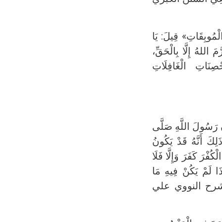
لْمُوبِقَاتِ» قِيلَ: يَا
اللهُ إِلَّا بِالْحَقِّ،
ْصِنَاتِ الْغَافِلَاتِ
َّ رَسُولَ اللَّهِ صَلَّى
لِكَ أَنَّهُ قَدْ يَكُونُ
ْرَ كَفَرَ وَإِلَّا فَلَا
ِذَا لَمْ يَكُنْ فِيهِ مَا
ْبَتُهُ. شرح النووي علي