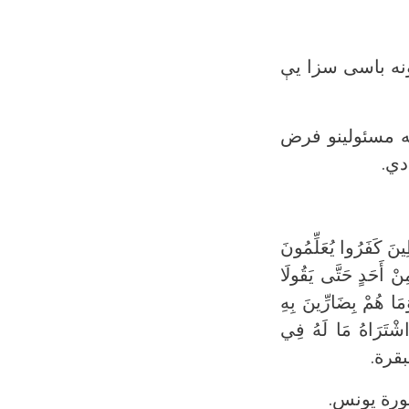
 ونه باسی سزا يې
ه مسئولينو فرض
دي.
ينَ كَفَرُوا يُعَلِّمُونَ
نْ أَحَدٍ حَتَّى يَقُولَا
وَمَا هُمْ بِضَارِّينَ بِهِ
نِ اشْتَرَاهُ مَا لَهُ فِي