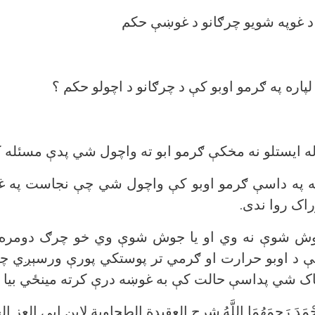
د غوپه شويو چرګانو د غوښې حکم
 لپاره په ګرمو اوبو کې د چرګانو د اچولو حکم ؟
ه ايستلو نه مخکې ګرمو ابو ته واچول شي پدې مسئله 
که په داسې ګرمو اوبو کې واچول شي چې نجاست په 
راک روا ندی.
ه جوش شوې نه وي او يا جوش شوې وي خو چرګ دومره
د اوبو حرارت او ګرمي تر پوستکي پورې ورسېږي چ
 پاک شي پداسې حالت کې به غوښه درې کرته مينځي بيا پ
حْمَدَ رَحِمَهُمَا اللَّهُ.شرح العقيدة الطحاوية لابن ابي العز الحنفي