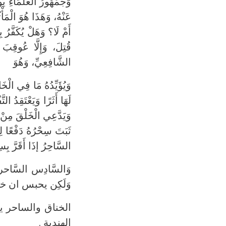
وَجُمْهُورُ الْعُلَمَاءِ 
عَنْهُ، وَهَذَا هُوَ الْمَأْ
أَمْ لَا؟ وَهَلْ يُكَفَّرُ 
قُتِلَ، وَإِلَّا عُوقِبَ
الشَّافِعِيِّ، وَهُوَ
وَيُؤَيِّدُهُ مَا فِي الْخَانِ
لَهَا أَثَرًا وَيَعْتَقِدُ ا
وَيَدَّعِي الْخَلْقَ مِنْ نَ
ثَبَتَ سِحْرُهُ دَفْعًا لِل
السَّاحِرُ إذَا أَقَرَّ بِسِح
وَالسَّادِس السَّا
وَلَكِن يحبس ان خيف
الخناق والساحر ي
الهندية .