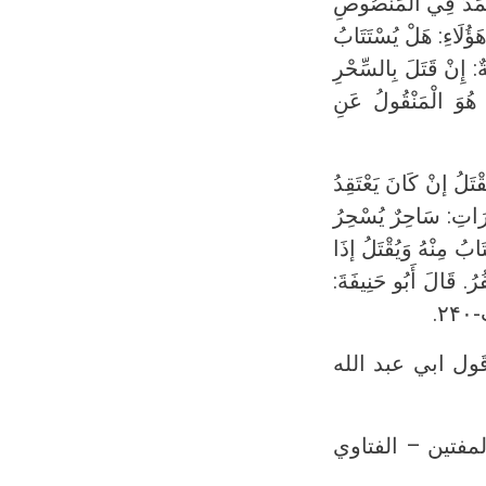
َحْمَدَ فِي الْمَنْصُوصِ
هَؤُلَاءِ: هَلْ يُسْتَتَابُ
ٌ: إِنْ قَتَلَ بِالسِّحْرِ
 هُوَ الْمَنْقُولُ عَنِ
يُقْتَلُ إنْ كَانَ يَعْتَقِدُ
ْتَارَاتِ: سَاحِرٌ يُسْحِرُ
َابُ مِنْهُ وَيُقْتَلُ إذَا
رُ. قَالَ أَبُو حَنِيفَةَ:
قَول ابي عبد الله
مفتين – الفتاوي