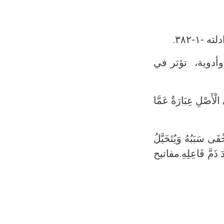
۱-۳۸۲.
أدوية، تؤثر في
الْأَصْلِ عِبَارَةٌ عَمَّا
فَى سَبَبُهُ وَيُتَخَيَّلُ
دَ ذَمَّ فَاعِلِهِ.مفاتيح