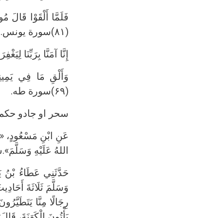
فَلَمَّا أَلْقَوْا قَالَ مُ
(۸۱)سورة يونس.
إِنَّا آمَنَّا بِرَبِّنَا لِيَغْف
وَأَلْقِ مَا فِي يَمِينِ
(۶۹)سورة طه.
سحر او جادو حکم د
عَنِ ابْنِ مَسْعُودٍ، «مِن
اللهُ عَلَيْهِ وَسَلَّمَ
حَدَّثَنِي عَطَاءُ بْنُ ي
وَسَلَّمَ ثَلَاثَةَ أَحَادِيث
رِجَالًا مِنَّا يَتَطَيَّر
يَأْتُونَ الْكَهَنَةَ، قَ