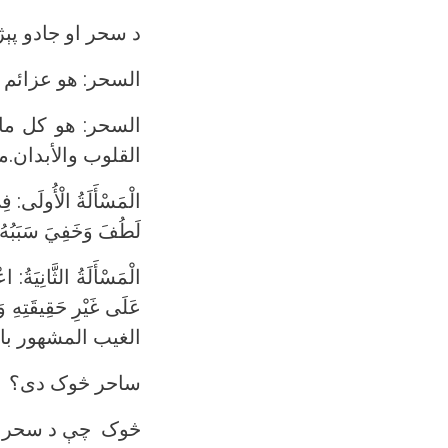
د سحر او جادو پېژ
السحر: هو عزائم ورق
السحر: هو كل ما
القلوب والأبدان.موس
الْمَسْأَلَةُ الْأُولَى: فِ
لَطُفَ وَخَفِيَ سَبَبُهُ.
الْمَسْأَلَةُ الثَّانِيَةُ:
عَلَى غَيْرِ حَقِيقَتِهِ و
الغيب المشهور بالتفس
ساحر څوک دی؟
څوک چې د سحر او