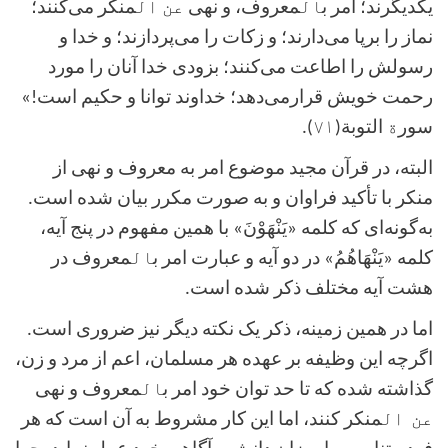
یکدیگرند؛ امر ب
ال
معروف، و نهی
عن ال
منکر می‌کنند؛
نماز را برپا می‌دارند؛ و زکات را می‌پردازند؛ و خدا و
رسولش را اطاعت می‌کنند؛ بزودی خدا آنان را مورد
رحمت خویش قرارمی‌دهد؛ خداوند توانا و حکیم است
!
»
سور
ة
التوبة(
۷۱
).
البته، در قرآن مجید موضوع امر به معروف و نهی از
منکر با تأکید فراوان و به صورت مکرر بیان شده است.
به‌گونه‌ای که کلمه «یَنْهَوْنَ» با همین مفهوم در پنج آیه،
کلمه «یَنْهَاهُمُ» در دو آیه و عبارت امر ب
ال
معروف در
هشت آیه مختلف ذکر شده است
.
اما در همین زمینه، ذکر یک نکته دیگر نیز ضروری است.
اگرچه این وظیفه بر عهده هر مسلمان، اعم از مرد و زن،
گذاشته شده که تا حد توان خود امر ب
ال
معروف و نهی
عن
ال
منکر کنند، اما این کار مشروط به آن است که هر