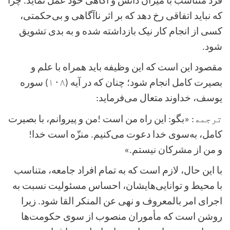
فرد متناسب با میزان دانش و آگاهی خود عمل نماید. چرا
که نباید اتفاقی رخ دهد که بر اثر ناآگاهی و بی‌حکمتی،
کسی از انجام کار نیک بازداشته شده و به بدی تشویق
شود
.
مقصود این است که این وظیفه باید همراه با علم و
بصیرت کامل انجام شود؛ چنان که در آیه
(۱۰۸)
سوره
یوسف، خداوند متعال می‌فرماید
:
ترجمه: «
بگو: اين راه من است
!
من و پيروانم، با بصيرت
كامل، به‌سوى خدا دعوت مى‌كنيم. منزّه است خدا!
و من از مشركان نيستم.
»
با این حال، لازم است که به تمام افراد جامعه، متناسب
با محیط و توانایی‌هایشان، احساس مسئولیت نسبت به
اجرای امر بالمعروف و نهی عن المنکر القا شود. زیرا
روشن است که مأموران منصوب از سوی حکومت‌ها