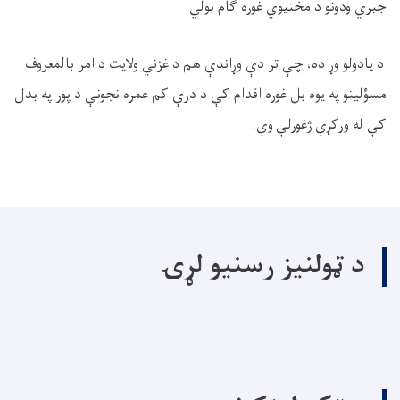
جبري ودونو د مخنیوي غوره ګام بولي
.
د یادولو وړ ده، چې تر دې وړاندې هم د غزني ولایت د امر بالمعروف
مسؤلینو په یوه بل غوره اقدام کې د درې کم عمره نجونې د پور په بدل
کې له ورکړې ژغورلې وې
.
د ټولنیز رسنیو لړۍ