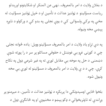
د بغلان ولایت د امر بالمعروف، نهی عن المنکر او شکایتونو اورېدلو
ریاست مسؤلینو د ټولنیز عدالت د تأمین او د خپل ټولنیز مسؤلیت له
مخې په برکي ولسوالۍ کې د یوې نجلۍ په بدو کې د ورکولو د ناوړه
پېښې مخه ونیوله
.
په دې تړاو یاد ولایت د امر بالمعروف مسؤلینو وویل: یاده ځوانه نجلۍ
چې د کورنۍ غړو یې غوښتل د حقوقي مسائلو پر سر د را پورته شوې
دښمنۍ د حل په موخه یې مقابل لوري ته په غیر شرعي ډول په نکاح
کړي، چې د د ې ولایت د امر بالمعروف د مسؤلینو له لوري یې مخه
ونیول شوه
.
بلخوا ځایي اوسېدونکي دا پرېکړه د ټولنیز عدالت د تأمین، د مېرمنو پر
وړاندې له تاوتریخوالي د ډکو پېښو د مخنیوي او په ځانګړي ډول د