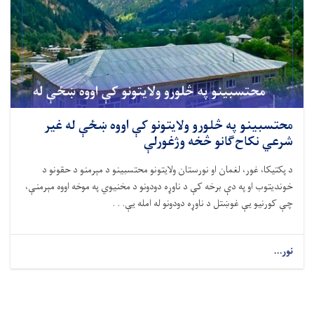
محتسبینو په څلورو ولایتونو کې اووه ښځې له غیر
شرعي نکاح‌ګانو څخه وژغورلې
د پکتیکا، غور، لغمان او نورستان ولایتونو محتسبینو د مېرمنو د حقونو د
خوندیتوب او په دې برخه کې د ناوړه دودونو د مخنیوي په موخه اووه مېرمنې،
چې کورنیو یې غوښتل د ناوړه دودونو له امله یې. . .
نور...