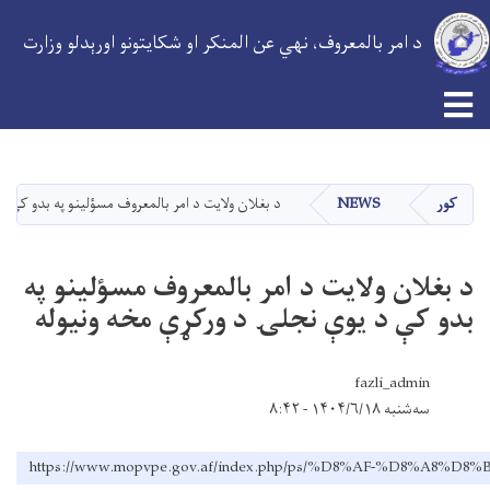
د امر بالمعروف، نهي عن المنکر او شکایتونو اورېدلو وزارت
اصلي
منځپانګه
دانګل
کور
NEWS
د بغلان ولایت د امر بالمعروف مسؤلینو په بدو کې 
د بغلان ولایت د امر بالمعروف مسؤلینو په
بدو کې د یوې نجلۍ د ورکړې مخه ونیوله
fazli_admin
سه‌شنبه ۱۴۰۴/۶/۱۸ - ۸:۴۲
https://www.mopvpe.gov.af/index.php/ps/%D8%AF-%