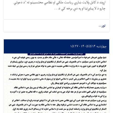
اړوند د کابل ولایت ښاري ریاست ملکي او نظامي محتسبینو ته "د دعوتي
چارو د لا پیاوړتیا او په دې برخه کې د. . .
نور...
چهارشنبه ۱۴۰۵/۵/۱۴ - ۱۵:۲۷