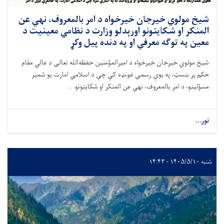
شیخ مولوي خیرجان خیرخواه د امر بالمعروف، نهي عن
المنکر او شکایتونو اورېدلو وزارت د نظامي معینیت د
معین په توګه معرفي او په دنده پیل وکړ
شیخ مولوي خیرجان خیرخواه د امیرالمؤمنین حفظه‌الله تعالی د عالي مقام
حکم پر بنسټ، په یوې رسمي غونډه کې چې د اسلامي امارت یو شمېر
مسؤلینو، د امر بالمعروف، نهي عن المنکر او شکایتونو. . .
نور...
شنبه ۱۴۰۵/۵/۱۰ - ۱۴:۴۳