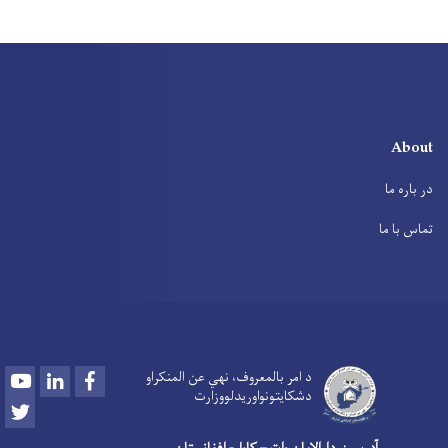
پاڼه
About
در باره ما
تماس با ما
Youtube
LinkedIn
Facebook
د امر بالمعروف، نهي عن المنکراو
دشکایتونواوريدلووزارت
Twitter