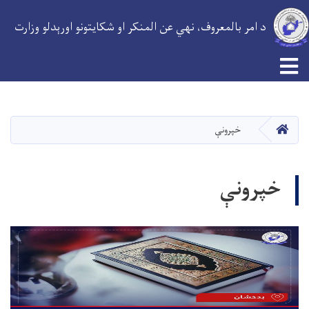
د امر بالمعروف، نهي عن المنکر او شکایتونو اورېدلو وزارت
اصلي
منځپانګه
دانګل
کور
خپرونې
خپرونې