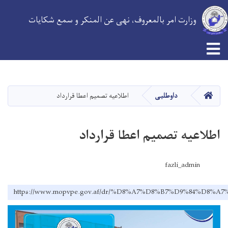
وزارت امر بالمعروف، نهی عن المنکر و سمع شکایات
Skip
to
main
HOME
داوطلبی
اطلاعیه تصمیم اعطا قرارداد
content
اطلاعیه تصمیم اعطا قرارداد
fazli_admin
https://www.mopvpe.gov.af/dr/%D8%A7%D8%B7%D9%84%