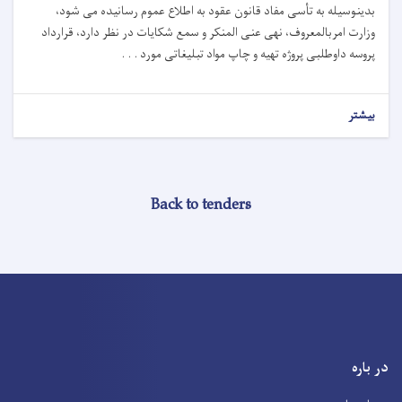
بدینوسیله
به
تأسی
مفاد قانون عقود
به
اطلاع
عموم
رسانیده
می
شود،
وزارت امربالمعروف، نهی عنی المنکر و سمع شکایات در
نظر
دارد،
قرارداد
پروسه داوطلبی پروژه تهیه و چاپ مواد تبلیغاتی مورد . . .
بیشتر
Back to tenders
در باره