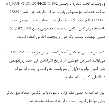
و روغنیات تحت شماره داوطلبی
MOPVPE/1405/NCB/G-892
را
به
‌شرکت خدمات لوژسـتیکی باوری صافی دارنده جواز نمبر
(76339-
151147)
واقع دهمزنگ سرک دارالامان مقابل هوتل عروسی مجلل
ناحیه6، مرکزکابل، کابل،
به
قیمت
مجموعی
مبلغ
(1921500)
یک
ملیون نهصد
و بیست یک هزار
و پنجصد افغانی اعطاء
نماید
.
اشخاص
حقیقی
وحکمی
که
هرگونه
اعتراض
درزمینه
داشته
باشند،
می‌توانند
اعتراض
خویش‌را
از
تاریخ
نشراعلان الی
هفت
روزتقویمی
طور
کتبی
توأم
بادلایل
آن
به‌ریاست تدارکات وزارت واقع سرک
دارالامان، کابل
ارائه
نمایند
.
این
اطلاعیه
به ‌معنی
عقد
قرارداد
نبوده
والی
تکمیل
میعاد‌ فوق‌الذکر
وطی
مراحل
قانونی
بعدی،
قرارداد
منعقد نخواهدشد.