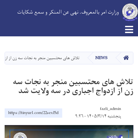
وزارت امر بالمعروف، نهی عن المنکر و سمع شکایات
Skip
to
main
HOME
NEWS
تلاش های محتسبین منجر به نجات سه زن از ازدواج
content
تلاش های محتسبین منجر به نجات سه
زن از ازدواج اجباری در سه ولایت شد
fazli_admin
https://tinyurl.com/22sexl5d
پنجشنبه ۱۴۰۵/۳/۱۴ - ۹:۲۶