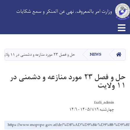
وزارت امر بالمعروف، نهی عن المنکر و سمع شکایات
Skip
to
main
HOME
NEWS
حل و فصل ۲۳ مورد منازعه و دشمنی در ۱۱ ولایت
content
حل و فصل ۲۳ مورد منازعه و دشمنی در
۱۱ ولایت
fazli_admin
چهارشنبه ۱۴۰۵/۱/۱۹ - ۱۴:۶
https://www.mopvpe.gov.af/dr/%D8%AD%D9%84-%D9%88