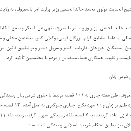
یخ الحدیث مولوی محمد خالد الحنفی وزیر وزارت امر بالمعروف، به ولای
 خالد الحنفی، وزیر وزارت امر بالمعروف، نهی عن المنکر و سمع شکایا
مالی، با علما، مشایخ کرام، بزرگان قومی، وکلای گذر، متنفذین محلی و مس
بلخ، سمنگان، جوزجان، فاریاب، کندز و سرپل دیدار و بر تطبیق قانون امر
 ناپسند و تقویت همکاری علما، متنفذین و مردم با محتسبین تأکید کرد
.
 شرعی زنان
معروف، طی هفته جاری به
۱۰۱
قضیه مرتبط با حقوق شرعی زنان رسیدگی نم
د ظلم بر زنان و
۱۰
مورد نکاح اجباری جلوگیری به عمل آمده،
۱۳
قضیه حق
ه
۸
زن اعاده گردیده، به
۷
قضیه نفقه رسیدگی صورت گرفته، زمینه عقد
۱۱
اق نیز مطابق احکام شریعت اسلامی رسیدگی شده است
.