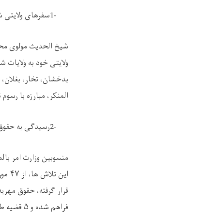
1-
سفرهای ولایتی ش
شیخ الحدیث مولوی محمد
ولایتی خود به ولایات ش
بدخشان، تخار، بغلان، 
المنکر، مبارزه با رسوم
2-
رسیدگی به حقوق
منسوبین وزارت امر بال
این تلاش ها، از
۴۷
مور
قرار گرفته، حقوق مهری
فراهم شده و
۵
قضیه طل