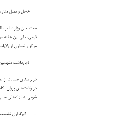
3-
حل و فصل منازع
محتسبین وزارت امر بال
قومی، طی این هفته مو
مرکز و شماری از ولایا
4-
بازداشت متهمین 
در راستای صیانت از عق
در ولایت‌های پروان، ک
شرعی به نهادهای عدلی
5- -
برگزاری نشست‌ 