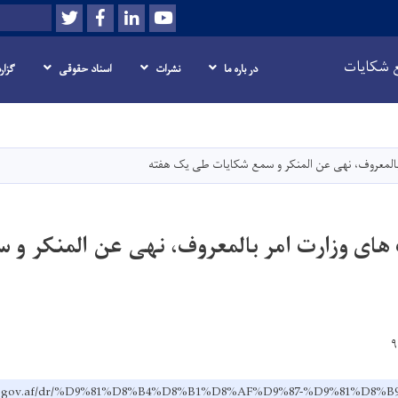
Twitter
Facebook
LinkedIn
Youtube
Search
ع شکایات
در باره ما
نشرات
اسناد حقوقی
گزار
Skip
to
main
 بالمعروف، نهی عن المنکر و سمع شکایات طی یک هفته
content
 های وزارت امر بالمعروف، نهی عن المنکر و 
pvpe.gov.af/dr/%D9%81%D8%B4%D8%B1%D8%AF%D9%87-%D9%