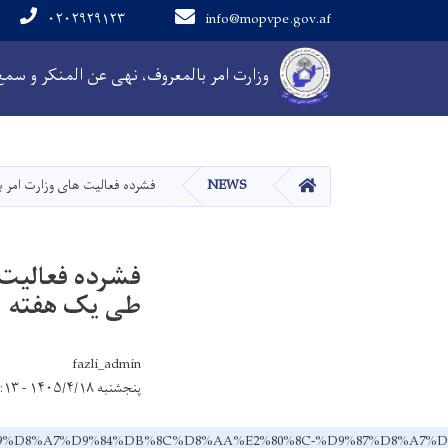
۰۲۰۲۹۲۹۱۲۳
info@mopvpe.gov.af
Main navigation
وزارت امر بالمعروف، نهی عن المنکر و سم
HOME
NEWS
فشرده فعالیت‌ های وزارت امر
فشرده فعالیت‌
طی یک هفته
fazli_admin
پنجشنبه ۱۴۰۵/۴/۱۸ - ۹:۱۳
81%D8%B9%D8%A7%D9%84%DB%8C%D8%AA%E2%80%8C-%D9%87%D