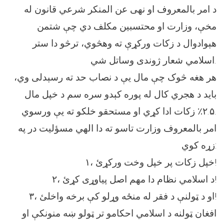
د امر بالمعروف او نهی عن المنکر شرعي قانون له
مخې، وزارت او محتسبین مکلف دي چې شتمن
هېوادوال د زکات ورکړې ته وهڅوي، ترڅو دا ستر
اسلامي شعار ژوندی وساتل شي.
هر هغه څوک چې مال یې د نصاب حد ته رسېدلی وي،
باید د هجري کال له پوره کېدو سره سم د خپل مال
۲.۵٪ زکات ادا کړي او مستحقو خلکو ته یې ورسوي.
امر بالمعروف وزارت تاسو ته دا الهي مسؤلیت در په
زړه کوي:
۱، خپل زکات پر خپل وخت ورکړئ!
۲، د اسلامي نظام دا مهم اصل پیاوړی کړئ!
۳، او د ټولنې د فقر له منځه وړلو کې برخه واخلئ!
افغان ټولنه د اسلامي احکامو تر ټولو ښه منونکې او