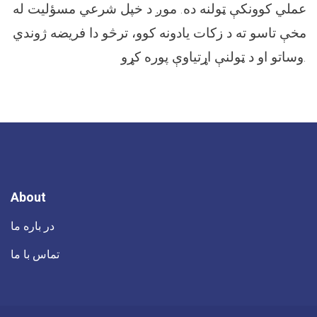
عملي کوونکې ټولنه ده. موږ د خپل شرعي مسؤلیت له
مخې تاسو ته د زکات یادونه کوو، ترڅو دا فریضه ژوندي
وساتو او د ټولنې اړتیاوې پوره کړو.
About
در باره ما
تماس با ما