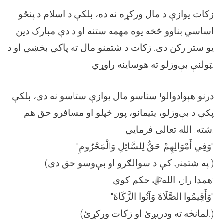
زکات یوازې د مال ورکړه نه ده، بلکې د اسلام د پنځو
اساسي بناوو څخه یوه مهمه ستنه او د دې مبارک دین
یو ستر رکن دی. زکات د شتمنو مال ته پاکي بخښي او د
ټولنې بې‌وزلو ته هوساینه راوړي.
درنو هېوادوالو! ستاسو مال یوازې ستاسو نه دی، بلکې
پکې د بې‌وزلو، یتیمانو، پور ځپلو او مسافرو حق هم
شته. الله تعالی فرمایي:
"وَفِي أَمْوَالِهِمْ حَقٌّ لِلسَّائِلِ وَالْمَحْرُومِ"
(په شتمنۍ کې د سوالګرو او بې‌وسو حق دی.)
همدا راز، اللهﷻ حکم کوي:
"وَأَقِيمُوا الصَّلَاةَ وَآتُوا الزَّكَاةَ"
(لمانځه ته ودریږئ او زکات ورکړئ.)