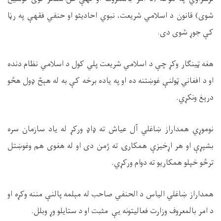
شوی) قانون د اسلامي شریعت، نبوي احاديثو او حنفي فقهې په رڼا
کې جوړ شوی دی.
هغه ټینګار وکړ چې د اسلامي شریعت پلي کول د اسلامي نظام دنده
او د افغاني ټولنې غوښتنه ده او په یاده برخه کې به له هېڅ ډول هڅو
درېغ ونکړي.
نوموړي همداراز ښاغلي آل عیاش ته ډاډ ورکړ له یاد سازمان سره
بشپړې او هر اړخیزې همکارۍ ته ژمن دی او له هغوی هم وغوښتل
ترڅو خپلو همکاریو ته دوام ورکړي.
همداراز ښاغلي الیاس د الحنفي صاحب له مېلمه پالنې مننه وکړه او
د امر بالمعروف وزارت فعالیتونه یې مثبت او د ستایلو وړ وبلل.