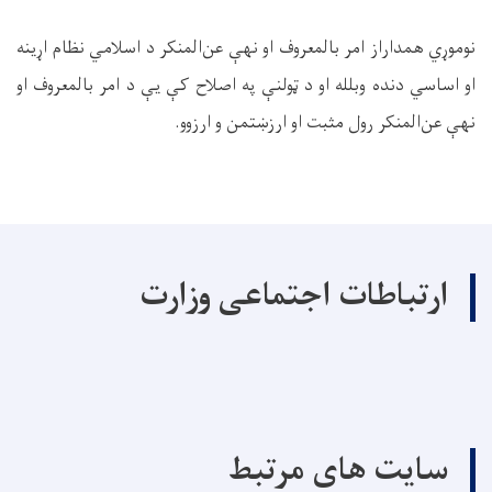
نوموړي همداراز امر بالمعروف او نهې عن‌المنکر د اسلامي نظام اړینه
او اساسي دنده وبلله او د ټولنې په اصلاح کې یې د امر بالمعروف او
نهې عن‌المنکر رول مثبت او ارزښتمن و ارزوو.
ارتباطات اجتماعی وزارت
سایت های مرتبط