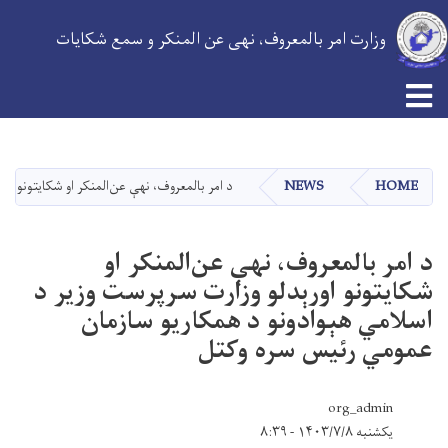
وزارت امر بالمعروف، نهی عن المنکر و سمع شکایات
Skip
to
main
HOME
NEWS
د امر بالمعروف، نهې عن‌المنکر او شکایتونو 
content
د امر بالمعروف، نهې عن‌المنکر او
شکایتونو اورېدلو وزارت سرپرست وزیر د
اسلامي هېوادونو د همکاريو سازمان
عمومي رئیس سره وکتل
org_admin
یکشنبه ۱۴۰۳/۷/۸ - ۸:۳۹