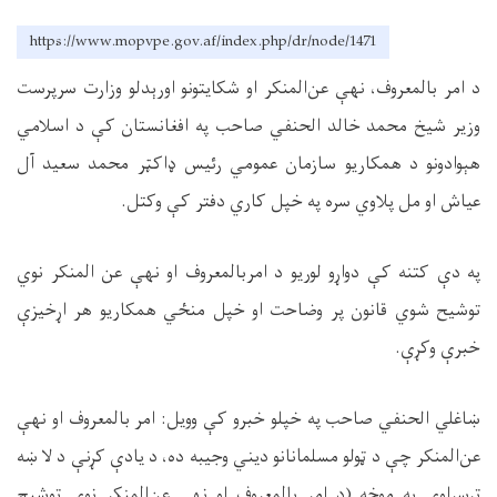
https://www.mopvpe.gov.af/index.php/dr/node/1471
د امر بالمعروف، نهې عن‌المنکر او شکایتونو اورېدلو وزارت سرپرست
وزیر شیخ محمد خالد الحنفي صاحب په افغانستان کې د اسلامي
هېوادونو د همکاريو سازمان عمومي رئیس ډاکټر محمد سعيد آل
عیاش او مل پلاوي سره په خپل کاري دفتر کې وکتل.
په دې کتنه کې دواړو لوریو د امربالمعروف او نهې عن المنکر نوي
توشیح شوي قانون پر وضاحت او خپل منځي همکاریو هر اړخیزې
خبرې وکړې.
ښاغلي الحنفي صاحب په خپلو خبرو کې وویل: امر بالمعروف او نهې
عن‌المنکر چې د ټولو مسلمانانو دیني وجيبه ده، د یادې کړنې د لا ښه
ترسراوي په موخه (د امر بالمعروف او نهې عن‌المنکر نوی توشیح