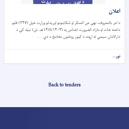
اعلان
د امر بالمعروف، نهی عن المنکر او شکایتونو اورېدلو وزارت خپل (۲۴۷) قلم
داغمه جات او مازاد الضرورت اجناس په (۱۴/۸/۱۴۰۳هـ. ش) نېټه کې د
دارالامان سیمې ته اړوند د کیور روغتون مخامخ د دې . . .
نور...
Back to tenders