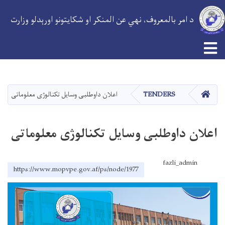
د امر بالمعروف، نهي عن المنکر او شکایتونو اورېدلو وزارت
Toggle navigation
اصلي
منځپانګه
دانګل
کور
TENDERS
اعلان داوطلبی وسایل تکنالوژی معلوماتی
اعلان داوطلبی وسایل تکنالوژی معلوماتی
fazli_admin
https://www.mopvpe.gov.af/ps/node/1977