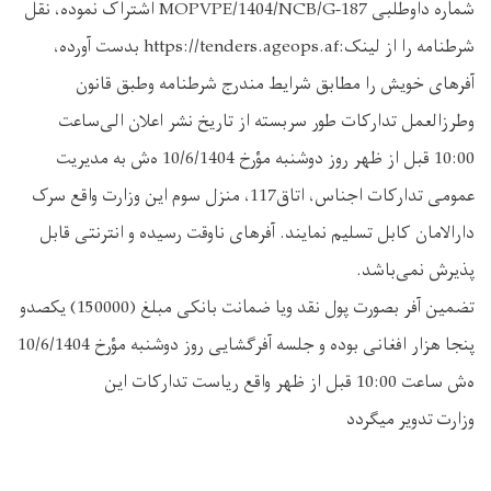
شماره داوطلبی MOPVPE/1404/NCB/G-187 اشتراک نموده، نقل
شرطنامه را از لینک:https://tenders.ageops.af بدست آورده،
آفرهای خویش را مطابق شرایط مندرج شرطنامه وطبق قانون
وطرزالعمل تدارکات طور سربسته از تاریخ نشر اعلان الی‌ساعت
10:00 قبل از ظهر روز دوشنبه مؤرخ 10/6/1404 ه‌ش به مدیریت
عمومی تدارکات اجناس، اتاق117، منزل سوم این وزارت واقع سرک
دارالامان کابل تسلیم نمایند. آفرهای ناوقت رسیده و انترنتی قابل
پذیرش نمی‌باشد.
تضمین آفر بصورت پول نقد ویا ضمانت بانکی مبلغ (150000) یکصدو
پنجا هزار افغانی بوده و جلسه آفرگشایی روز دوشنبه مؤرخ 10/6/1404
ه‌ش ساعت 10:00 قبل از ظهر واقع ریاست تدارکات این
وزارت تدویر میگردد