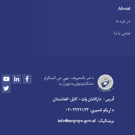
About
در باره ما
تماس با ما
Youtube
LinkedIn
Facebook
د امر بالمعروف، نهي عن المنکراو
دشکایتونواوريدلووزارت
Twitter
آدرس : دارالامان واټ – کابل- افغانستان
د اړیکو شمیرې: ۰۲۰۲۹۲۹۱۲۳
برښنالیک:
info@mopvpe.gov.af