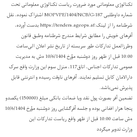
تکنالوژی معلوماتی مورد ضرورت ریاست تکنالوژی معلوماتی تحت
شماره داوطلبی MOPVPE/1404/NCB/G-187 اشتراک نموده، نقل
شرطنامه را از لینک:https://tenders.ageops.af بدست آورده،
آفرهای خویش را مطابق شرایط مندرج شرطنامه وطبق قانون
وطرزالعمل تدارکات طور سربسته از تاریخ نشر اعلان الی‌ساعت
10:00 قبل از ظهر روز دوشنبه مؤرخ 10/6/1404 ه‌ش به مدیریت
عمومی تدارکات اجناس، اتاق117، منزل سوم این وزارت واقع سرک
دارالامان کابل تسلیم نمایند. آفرهای ناوقت رسیده و انترنتی قابل
پذیرش نمی‌باشد.
تضمین آفر بصورت پول نقد ویا ضمانت بانکی مبلغ (150000) یکصدو
پنجا هزار افغانی بوده و جلسه آفرگشایی روز دوشنبه مؤرخ 10/6/1404
ه‌ش ساعت 10:00 قبل از ظهر واقع ریاست تدارکات این
وزارت تدویر میگردد