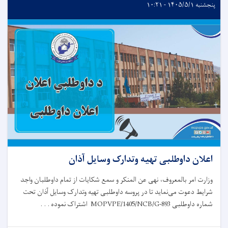
پنجشنبه ۱۴۰۵/۵/۱ - ۱۰:۲۱
اعلان داوطلبی تهیه وتدارک وسایل آذان
وزارت امر بالمعروف، نهی عن المنکر و سمع شکایات از تمام داوطلبان واجد
شرایط دعوت می‌نماید تا در پروسه داوطلبی تهیه وتدارک وسایل آذان تحت
شماره داوطلبی
MOPVPE/1405/NCB/G-893
اشتراک نموده . . .