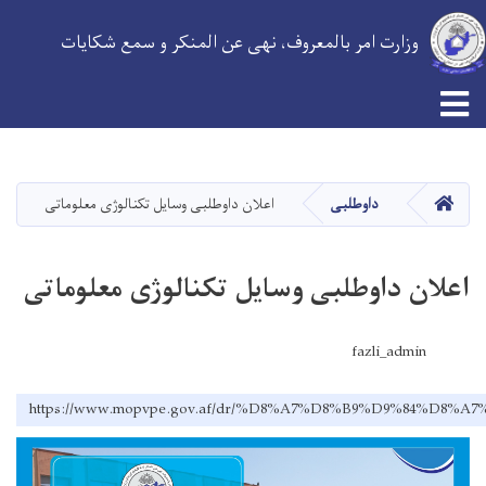
وزارت امر بالمعروف، نهی عن المنکر و سمع شکایات
Skip
to
main
HOME
داوطلبی
اعلان داوطلبی وسایل تکنالوژی معلوماتی
content
اعلان داوطلبی وسایل تکنالوژی معلوماتی
fazli_admin
https://www.mopvpe.gov.af/dr/%D8%A7%D8%B9%D9%84