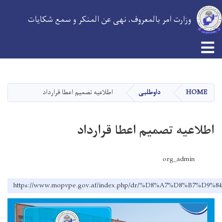
وزارت امر بالمعروف، نهی عن المنکر و سمع شکایات
Skip
to
main
HOME
داوطلبی
اطلاعیه تصمیم اعطا قرارداد
content
اطلاعیه تصمیم اعطا قرارداد
org_admin
https://www.mopvpe.gov.af/index.php/dr/%D8%A7%D8