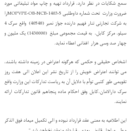
سمع شکایات در نظر دارد، قرارداد تهیه و چاپ مواد تبلیغاتی مورد
ضرورت وزارت تحت شماره داوطلبی MOPVPE-OB-NCB-1403-5را
به شرکت تجارتی تنار فهیم دارنده جواز نمبر (40548) واقع سرک 4
سیلو، مرکز کابل، به قیمت مجموعی مبلغ (1430000) یک ملیون و
چهار صد وسی هزار افغانی اعطاء نماید.
اشخاص حقیقی و حکمی که هرگونه اعتراض در زمینه داشته باشند،
می توانند اعتراض خویش را از تاریخ نشر این اعلان الی هفت روز
تقویمی طور کتبی توأم با دلایل آن به ریاست تدارکات این وزارت واقع
سرک دارالامان،کابل وفق احکام ماده پنجاهم قانون تدارکات ارائه
نمایند.
این اطلاعیه به معنی عقد قرارداد نبوده و الی تکمیل میعاد فوق الذکر
و طی مراحل قانونی بعدی، قرارداد منعقد نخواهد شد."