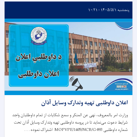
پنجشنبه ۱۴۰۵/۵/۱ - ۱۰:۲۱
اعلان داوطلبی تهیه وتدارک وسایل آذان
وزارت امر بالمعروف، نهی عن المنکر و سمع شکایات از تمام داوطلبان واجد
شرایط دعوت می‌نماید تا در پروسه داوطلبی تهیه وتدارک وسایل آذان تحت
شماره داوطلبی
MOPVPE/1405/NCB/G-893
اشتراک نموده . . .